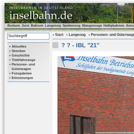
Borkum
Juist
Baltrum
Langeoog
Spiekeroog
Wangerooge
Halligbahnen
Amr
Start
Langeoog
Personen- und Güterwag
? ? - IBL "21"
Aktuelles
Strecken
Geschichte
Triebfahrzeuge
Personen- und
Güterwagen
Fotogalerien
Erinnerungen