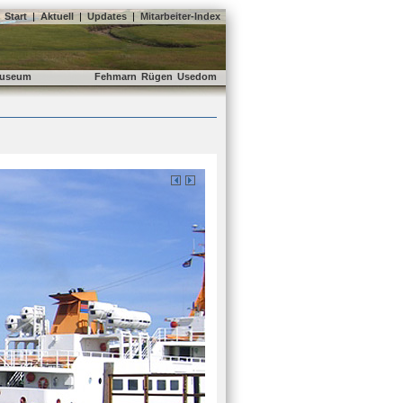
Start
|
Aktuell
|
Updates
|
Mitarbeiter-Index
useum
Fehmarn
Rügen
Usedom