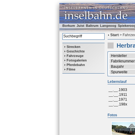
Borkum
Juist
Baltrum
Langeoog
Spiekeroo
Start
> Fahrzeu
Herbr
Strecken
Geschichte
Hersteller
Fahrzeuge
Fotogalerien
Fabriknummer
Pferdebahn
Baujahr
Filme
Spurweite
Lebenslauf
__.__.1903
__.__.1911
__.__.1971
__.__.198x
Fotos