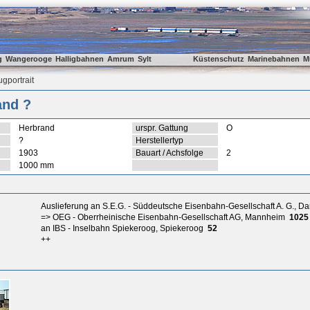
g
Wangerooge
Halligbahnen
Amrum
Sylt
Küstenschutz
Marinebahnen
M
gportrait
and ?
Herbrand
urspr. Gattung
O
?
Herstellertyp
1903
Bauart / Achsfolge
2
1000 mm
Auslieferung an S.E.G. - Süddeutsche Eisenbahn-Gesellschaft A. G., D
=> OEG - Oberrheinische Eisenbahn-Gesellschaft AG, Mannheim
1025
an IBS - Inselbahn Spiekeroog, Spiekeroog
52
++