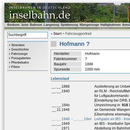
Borkum
Juist
Baltrum
Langeoog
Spiekeroog
Wangerooge
Halligbahnen
Amr
Start
> Fahrzeugportrait
Hofmann ?
Strecken
Geschichte
Hersteller
Hofmann
Fahrzeuge
Fotogalerien
Fabriknummer
?
Pferdebahn
Baujahr
1888
Filme
Spurweite
1000 mm
Lebenslauf
__.__.1888
Auslieferung an Unbe
__.__.1940
an RLM - Reichsluftfahr
für Luftgaukommando 
[Einstellung bei DRB,
__.__.194x
Umzeichnung in
918 
__.11.1946
an Gemeinde Wange
[Übernahme ehemalig
__.__.1948
-
__.__.19xx
Leihgabe an IBS - Ins
__.__.1949
an IBS - Inselbahn Sp
__.__.1971
Abstellung im Bahnho