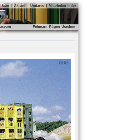
Start
|
Aktuell
|
Updates
|
Mitarbeiter-Index
useum
Fehmarn
Rügen
Usedom