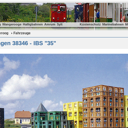
g
Wangerooge
Halligbahnen
Amrum
Sylt
Küstenschutz
Marinebahnen
M
eroog
Fahrzeuge
gen 38346 - IBS "35"