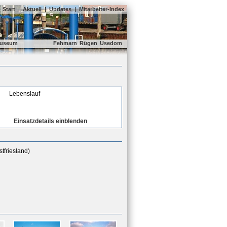
Start
|
Aktuell
|
Updates
|
Mitarbeiter-Index
useum
Fehmarn
Rügen
Usedom
Lebenslauf
Einsatzdetails einblenden
tfriesland)