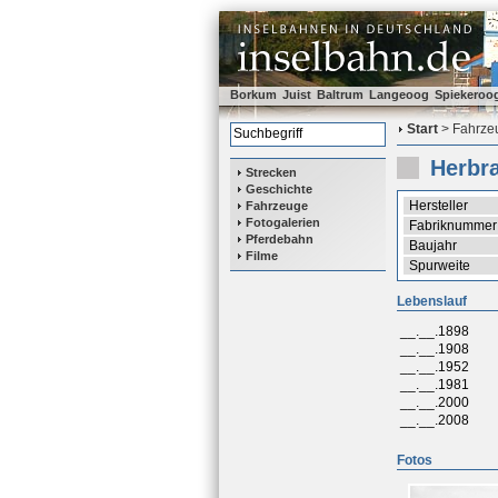
Borkum
Juist
Baltrum
Langeoog
Spiekeroo
Start
> Fahrzeu
Herbr
Strecken
Geschichte
Hersteller
Fahrzeuge
Fotogalerien
Fabriknummer
Pferdebahn
Baujahr
Filme
Spurweite
Lebenslauf
__.__.1898
__.__.1908
__.__.1952
__.__.1981
__.__.2000
__.__.2008
Fotos