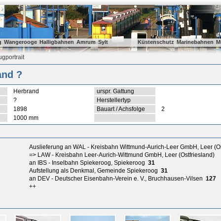
g
Wangerooge
Halligbahnen
Amrum
Sylt
Küstenschutz
Marinebahnen
M
gportrait
and ?
Herbrand
urspr. Gattung
?
Herstellertyp
1898
Bauart / Achsfolge
2
1000 mm
Auslieferung an WAL - Kreisbahn Wittmund-Aurich-Leer GmbH, Leer (Os
=> LAW - Kreisbahn Leer-Aurich-Wittmund GmbH, Leer (Ostfriesland)
an IBS - Inselbahn Spiekeroog, Spiekeroog
31
Aufstellung als Denkmal, Gemeinde Spiekeroog
31
an DEV - Deutscher Eisenbahn-Verein e. V., Bruchhausen-Vilsen
127
++