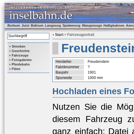
Borkum
Juist
Baltrum
Langeoog
Spiekeroog
Wangerooge
Halligbahnen
Amr
Start
> Fahrzeugportrait
Freudenstei
Strecken
Geschichte
Fahrzeuge
Fotogalerien
Hersteller
Freudenstein
Pferdebahn
Fabriknummer
?
Filme
Baujahr
1901
Spurweite
1000 mm
Hochladen eines Fo
Nutzen Sie die Mögl
diesem Fahrzeug zu
ganz einfach: Datei