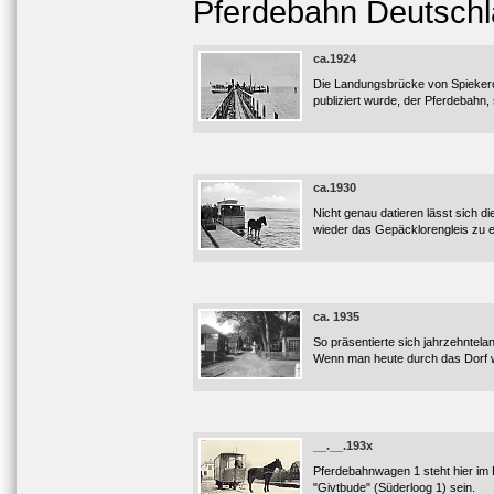
Pferdebahn Deutschl
ca.1924
Die Landungsbrücke von Spiekeroo
publiziert wurde, der Pferdebahn
ca.1930
Nicht genau datieren lässt sich di
wieder das Gepäcklorengleis zu 
ca. 1935
So präsentierte sich jahrzehntela
Wenn man heute durch das Dorf wa
__.__.193x
Pferdebahnwagen 1 steht hier im D
"Givtbude" (Süderloog 1) sein.