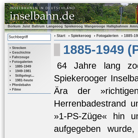
Borkum
Juist
Baltrum
Langeoog
Spiekeroog
Wangerooge
Halligbahnen
Amr
Start
Spiekeroog
Fotogalerien
1885-1
1885-1949 (
Strecken
Geschichte
Fahrzeuge
Fotogalerien
64 Jahre lang zo
1885-1949
1949-1981
Spiekerooger Inselb
Stillgelegt...
1981-heute
Pferdebahn
Ära der »richtig
Filme
Herrenbadestrand u
»1-PS-Züge« hin un
aufgegeben wurde, 