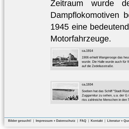
Zeitraum wurde de
Dampflokomotiven be
1945 eine bedeutende
Motorfahrzeuge.
ca.1914
1906 erhielt Wangerooge das heu
wurde. Die Halle wurde auch für 
auf die Zedeliusstraße.
ca.1934
Soeben hat das Schiff "Stadt Rüs
Zuggarnitur zu sehen, u.a. der G.
riss zahlreiche Menschen in den 
Bilder gesucht!
|
Impressum + Datenschutz
|
FAQ
|
Kontakt
|
Literatur + Qu