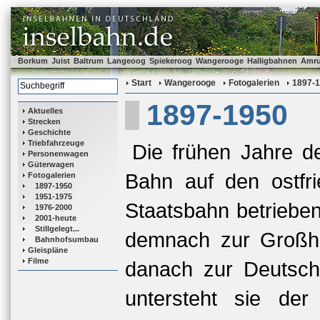
Borkum
Juist
Baltrum
Langeoog
Spiekeroog
Wangerooge
Halligbahnen
Amr
Start
Wangerooge
Fotogalerien
1897-
1897-1950
Aktuelles
Strecken
Geschichte
Triebfahrzeuge
Die frühen Jahre d
Personenwagen
Güterwagen
Bahn auf den ostfr
Fotogalerien
1897-1950
1951-1975
Staatsbahn betriebe
1976-2000
2001-heute
Stillgelegt...
demnach zur Großhe
Bahnhofsumbau
Gleispläne
Filme
danach zur Deutsch
untersteht sie de