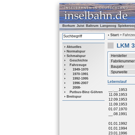
Borkum
Juist
Baltrum
Langeoog
Spiekeroo
Start
> Fahrzeu
LKM 3
Aktuelles
Normalspur
Hersteller
Schmalspur
Geschichte
Fabriknummer
Fahrzeuge
Baujahr
1949-1970
Spurweite
1970-1991
1992-1995
Lebenslauf
1996-2007
2008-
__.__.1953
Putbus-Binz-Göhren
11.09.1953
Breitspur
12.09.1953
11.09.1953
01.07.1970
__.08.1991
01.01.1992
01.01.1994
23.01.1996