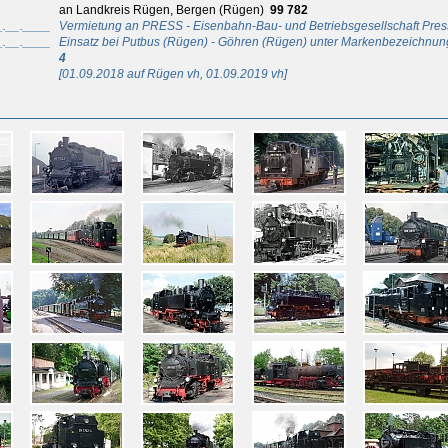
an Landkreis Rügen, Bergen (Rügen)
99 782
_.__.____
Vermietung an PRESS - Eisenbahn-Bau- und Betriebsgesellschaft Pres
_.__.____
Einsatz bei Putbus (Rügen) - Göhren (Rügen) unter Markenbezeichn
4
[01.09.2018 auf Rügen vh, 01.09.2019 vh]