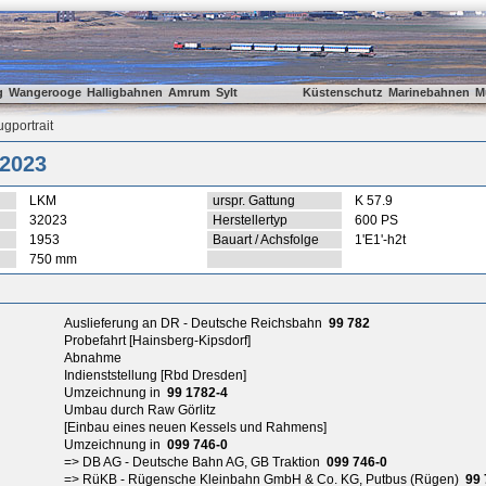
g
Wangerooge
Halligbahnen
Amrum
Sylt
Küstenschutz
Marinebahnen
M
gportrait
2023
LKM
urspr. Gattung
K 57.9
32023
Herstellertyp
600 PS
1953
Bauart / Achsfolge
1'E1'-h2t
750 mm
Auslieferung an DR - Deutsche Reichsbahn
99 782
Probefahrt [Hainsberg-Kipsdorf]
Abnahme
Indienststellung [Rbd Dresden]
Umzeichnung in
99 1782-4
Umbau durch Raw Görlitz
[Einbau eines neuen Kessels und Rahmens]
Umzeichnung in
099 746-0
=> DB AG - Deutsche Bahn AG, GB Traktion
099 746-0
=> RüKB - Rügensche Kleinbahn GmbH & Co. KG, Putbus (Rügen)
99 