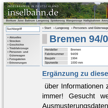
Borkum
Juist
Baltrum
Langeoog
Spiekeroog
Wangerooge
Halligbahnen
Amr
Start
Langeoog
Personen- und Güterwag
Bremen 94/
Aktuelles
Strecken
Geschichte
Triebfahrzeuge
Hersteller
Bremen
Personen- und
Fabriknummer
94/09
Güterwagen
Baujahr
1994
Fotogalerien
Spurweite
1000 mm
Erinnerungen
Ergänzung zu dies
über Informationen 
immer! Gesucht we
Ausmusterungsda