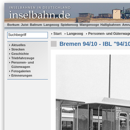
Borkum
Juist
Baltrum
Langeoog
Spiekeroog
Wangerooge
Halligbahnen
Amr
Start
Langeoog
Personen- und Güterwag
Bremen 94/10 - IBL "94/1
Aktuelles
Strecken
Geschichte
Triebfahrzeuge
Personen- und
Güterwagen
Fotogalerien
Erinnerungen