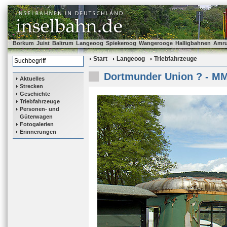
Borkum
Juist
Baltrum
Langeoog
Spiekeroog
Wangerooge
Halligbahnen
Amr
Start
Langeoog
Triebfahrzeuge
Dortmunder Union ? - M
Aktuelles
Strecken
Geschichte
Triebfahrzeuge
Personen- und
Güterwagen
Fotogalerien
Erinnerungen