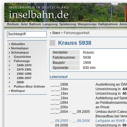
Borkum
Juist
Baltrum
Langeoog
Spiekeroog
Wangerooge
Halligbahnen
Amr
Start
> Fahrzeugportrait
Krauss 5938
Aktuelles
Normalspur
Hersteller
Krauss
Schmalspur
Geschichte
Fabriknummer
5938
Fahrzeuge
Baujahr
1908
1949-1970
Spurweite
830 mm
1970-1991
1992-1995
Lebenslauf
1996-2007
2008-
__.__.1908
Auslieferung an ÖAM
Putbus-Binz-Göhren
__.__.19xx
Umzeichnung in
4/
Breitspur
__.__.19xx
Umzeichnung in
40
__.__.19xx
Aufstellung auf Spiel
__.__.1994
an Feldbahnsammlun
__.__.200x
an Privat
__.__.2004
-
__.09.2005
Umbau durch Calea 
[Neuaufbau bei Verw
__.09.2005
-
__.09.2006
Leihgabe an RüKB -
__.04.2006
Umzeichnung in
99