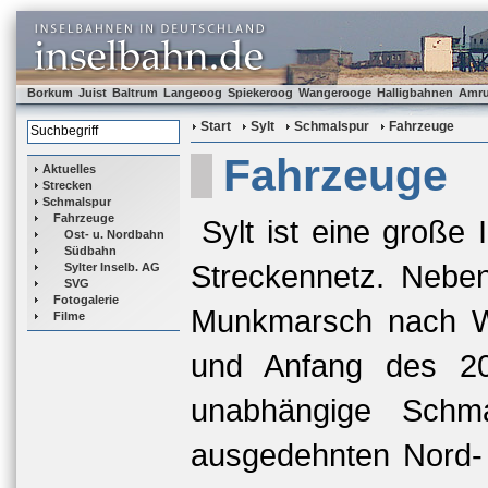
Borkum
Juist
Baltrum
Langeoog
Spiekeroog
Wangerooge
Halligbahnen
Amr
Start
Sylt
Schmalspur
Fahrzeuge
Fahrzeuge
Aktuelles
Strecken
Schmalspur
Fahrzeuge
Sylt ist eine große
Ost- u. Nordbahn
Südbahn
Streckennetz. Nebe
Sylter Inselb. AG
SVG
Fotogalerie
Munkmarsch nach We
Filme
und Anfang des 20
unabhängige Schma
ausgedehnten Nord- 