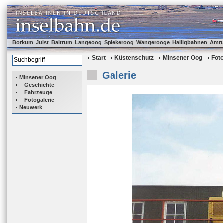
Borkum
Juist
Baltrum
Langeoog
Spiekeroog
Wangerooge
Halligbahnen
Amr
Start
Küstenschutz
Minsener Oog
Foto
Galerie
Minsener Oog
Geschichte
Fahrzeuge
Fotogalerie
Neuwerk