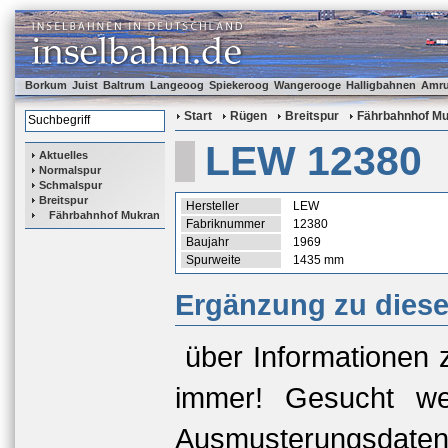
Borkum
Juist
Baltrum
Langeoog
Spiekeroog
Wangerooge
Halligbahnen
Amr
Start
Rügen
Breitspur
Fährbahnhof M
LEW 12380
Aktuelles
Normalspur
Schmalspur
Breitspur
Hersteller
LEW
Fährbahnhof Mukran
Fabriknummer
12380
Baujahr
1969
Spurweite
1435 mm
Ergänzung zu dies
über Informationen 
immer! Gesucht we
Ausmusterungsda