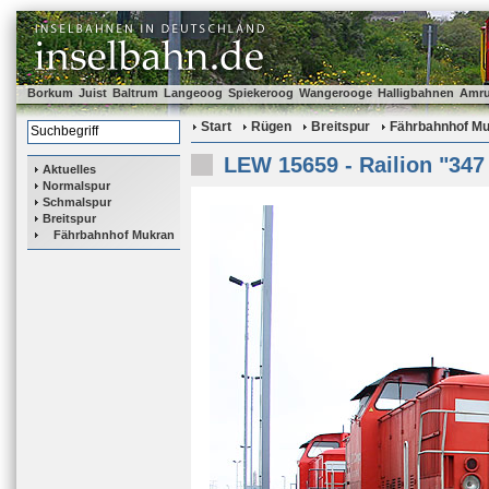
Borkum
Juist
Baltrum
Langeoog
Spiekeroog
Wangerooge
Halligbahnen
Amr
Start
Rügen
Breitspur
Fährbahnhof M
LEW 15659 - Railion "347
Aktuelles
Normalspur
Schmalspur
Breitspur
Fährbahnhof Mukran