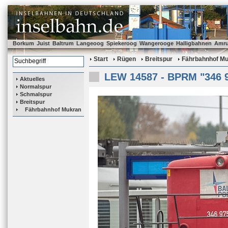
Borkum
Juist
Baltrum
Langeoog
Spiekeroog
Wangerooge
Halligbahnen
Amr
Start
Rügen
Breitspur
Fährbahnhof M
LEW 14587 - BPRM "346 
Aktuelles
Normalspur
Schmalspur
Breitspur
Fährbahnhof Mukran