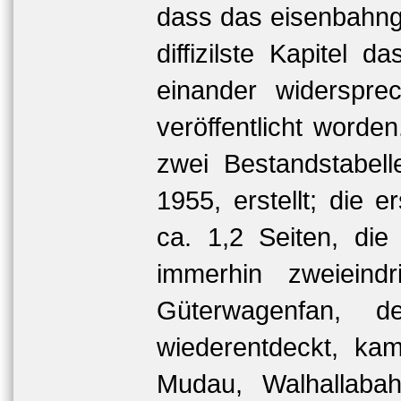
dass das eisenbahnge
diffizilste Kapitel d
einander widerspre
veröffentlicht worde
zwei Bestandstabel
1955, erstellt; die e
ca. 1,2 Seiten, die
immerhin zweieindr
Güterwagenfan, 
wiederentdeckt, k
Mudau, Walhallabah