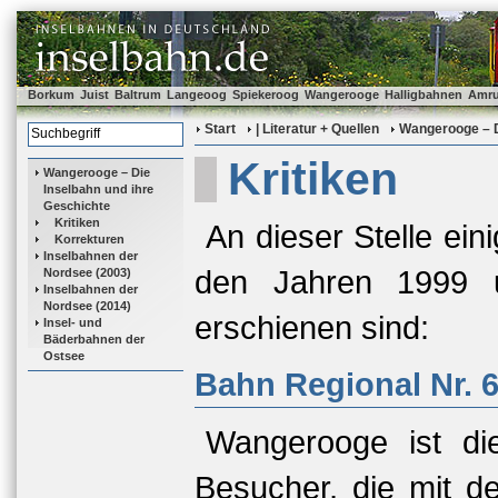
Borkum
Juist
Baltrum
Langeoog
Spiekeroog
Wangerooge
Halligbahnen
Amr
Start
| Literatur + Quellen
Wangerooge – D
Kritiken
Wangerooge – Die
Inselbahn und ihre
Geschichte
Kritiken
An dieser Stelle ei
Korrekturen
Inselbahnen der
den Jahren 1999 u
Nordsee (2003)
Inselbahnen der
Nordsee (2014)
erschienen sind:
Insel- und
Bäderbahnen der
Ostsee
Bahn Regional Nr. 
Wangerooge ist die 
Besucher, die mit 