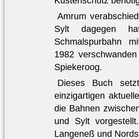
Küstenschutz benötig
Amrum verabschiede
Sylt dagegen ha
Schmalspurbahn mi
1982 verschwanden 
Spiekeroog.
Dieses Buch setz
einzigartigen aktue
die Bahnen zwische
und Sylt vorgestell
Langeneß und Nordstr