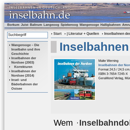
Borkum
Juist
Baltrum
Langeoog
Spiekeroog
Wangerooge
Halligbahnen
Amr
Start
| Literatur + Quellen
Inselbahnen de
Inselbahnen
Wangerooge – Die
Inselbahn und ihre
Geschichte
Inselbahnen der
Malte Werning
Nordsee (2003)
Inselbahnen der No
Korrekturen
Format 24,5 / 24,5 cm.
Inselbahnen der
ISBN 3-7654-7245-X
Nordsee (2014)
GeraMond Verlag, Mü
Insel- und
Bäderbahnen der
Ostsee
Wem
Inselbahndo