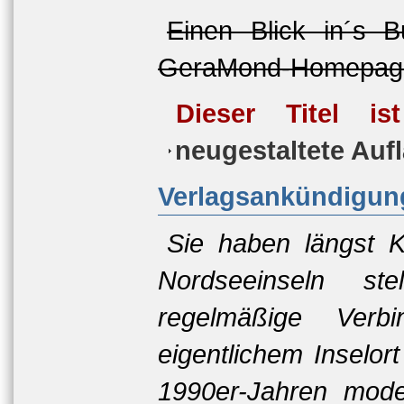
Einen Blick in´s 
GeraMond-Homepage
Dieser Titel is
neugestaltete Auf
Verlagsankündigun
Sie haben längst K
Nordseeinseln st
regelmäßige Verb
eigentlichem Inselor
1990er-Jahren moder