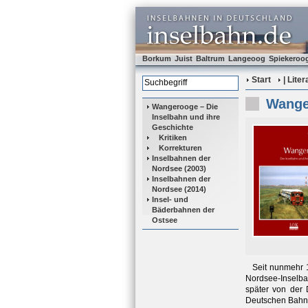
Borkum
Juist
Baltrum
Langeoog
Spiekeroo
Start
| Lite
Wange
Wangerooge – Die
Inselbahn und ihre
Geschichte
Kritiken
Korrekturen
Inselbahnen der
Nordsee (2003)
Inselbahnen der
Nordsee (2014)
Insel- und
Bäderbahnen der
Ostsee
Seit nunmehr 
Nordsee-Inselba
später von der
Deutschen Bahn