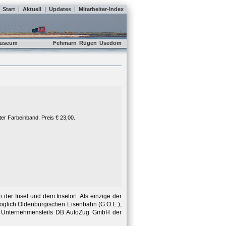
Start
|
Aktuell
|
Updates
|
Mitarbeiter-Index
useum
Fehmarn
Rügen
Usedom
er Farbeinband. Preis € 23,00.
er Insel und dem Inselort. Als einzige der
zoglich Oldenburgischen Eisenbahn (G.O.E.),
es Unternehmensteils DB AutoZug GmbH der