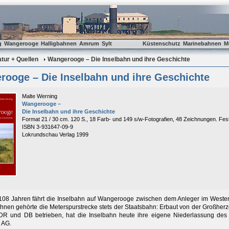
g
Wangerooge
Halligbahnen
Amrum
Sylt
Küstenschutz
Marinebahnen
M
ratur + Quellen
Wangerooge – Die Inselbahn und ihre Geschichte
rooge – Die Inselbahn und ihre Geschichte
Malte Werning
Wangerooge –
Die Inselbahn und ihre Geschichte
Format 21 / 30 cm. 120 S., 18 Farb- und 149 s/w-Fotografien, 48 Zeichnungen. Fest
ISBN 3-931647-09-9
Lokrundschau Verlag 1999
108 Jahren fährt die Inselbahn auf Wangerooge zwischen dem Anleger im Westen d
hnen gehörte die Meterspurstrecke stets der Staatsbahn: Erbaut von der Großher
 DR und DB betrieben, hat die Inselbahn heute ihre eigene Niederlassung d
 AG.