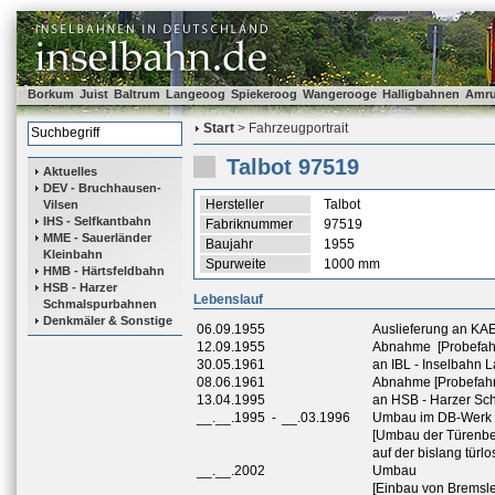
Borkum
Juist
Baltrum
Langeoog
Spiekeroog
Wangerooge
Halligbahnen
Amr
Start
> Fahrzeugportrait
Talbot 97519
Aktuelles
DEV - Bruchhausen-
Hersteller
Talbot
Vilsen
IHS - Selfkantbahn
Fabriknummer
97519
MME - Sauerländer
Baujahr
1955
Kleinbahn
Spurweite
1000 mm
HMB - Härtsfeldbahn
HSB - Harzer
Lebenslauf
Schmalspurbahnen
Denkmäler & Sonstige
06.09.1955
Auslieferung an KAE 
12.09.1955
Abnahme [Probefahrt
30.05.1961
an IBL - Inselbahn
08.06.1961
Abnahme [Probefahrt
13.04.1995
an HSB - Harzer S
__.__.1995
-
__.03.1996
Umbau im DB-Werk 
[Umbau der Türenber
auf der bislang türl
__.__.2002
Umbau
[Einbau von Bremsle