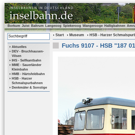
Borkum
Juist
Baltrum
Langeoog
Spiekeroog
Wangerooge
Halligbahnen
Amr
Start
Museum
HSB - Harzer Schmalspur
Fuchs 9107 - HSB "187 01
Aktuelles
DEV - Bruchhausen-
Vilsen
IHS - Selfkantbahn
MME - Sauerländer
Kleinbahn
HMB - Härtsfeldbahn
HSB - Harzer
Schmalspurbahnen
Denkmäler & Sonstige