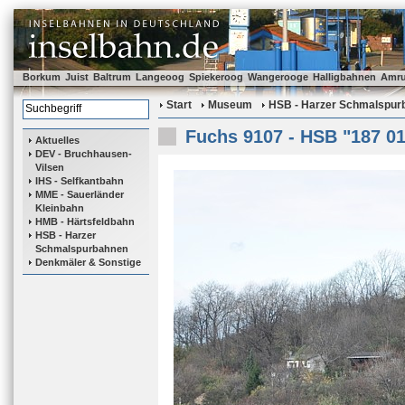
Borkum
Juist
Baltrum
Langeoog
Spiekeroog
Wangerooge
Halligbahnen
Amr
Start
Museum
HSB - Harzer Schmalspur
Fuchs 9107 - HSB "187 01
Aktuelles
DEV - Bruchhausen-
Vilsen
IHS - Selfkantbahn
MME - Sauerländer
Kleinbahn
HMB - Härtsfeldbahn
HSB - Harzer
Schmalspurbahnen
Denkmäler & Sonstige