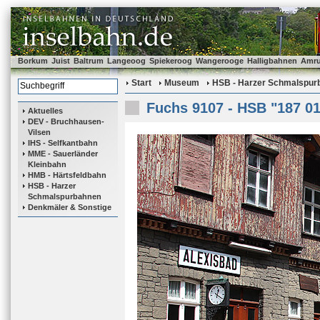
Borkum
Juist
Baltrum
Langeoog
Spiekeroog
Wangerooge
Halligbahnen
Amr
Start
Museum
HSB - Harzer Schmalspur
Fuchs 9107 - HSB "187 01
Aktuelles
DEV - Bruchhausen-
Vilsen
IHS - Selfkantbahn
MME - Sauerländer
Kleinbahn
HMB - Härtsfeldbahn
HSB - Harzer
Schmalspurbahnen
Denkmäler & Sonstige