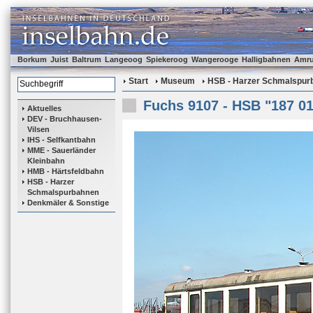
Borkum
Juist
Baltrum
Langeoog
Spiekeroog
Wangerooge
Halligbahnen
Amr
Start
Museum
HSB - Harzer Schmalspur
Fuchs 9107 - HSB "187 01
Aktuelles
DEV - Bruchhausen-
Vilsen
IHS - Selfkantbahn
MME - Sauerländer
Kleinbahn
HMB - Härtsfeldbahn
HSB - Harzer
Schmalspurbahnen
Denkmäler & Sonstige