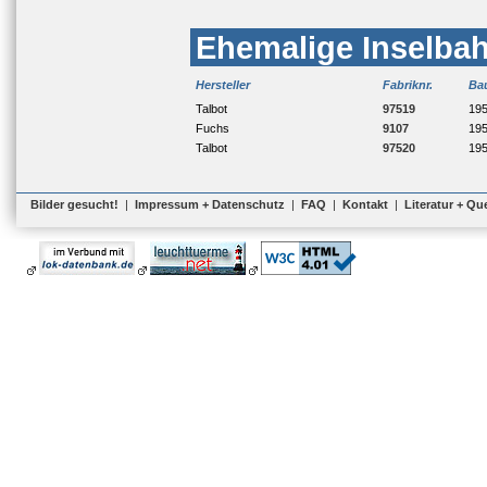
Ehemalige Inselba
Hersteller
Fabriknr.
Ba
Talbot
97519
19
Fuchs
9107
19
Talbot
97520
19
Bilder gesucht!
|
Impressum + Datenschutz
|
FAQ
|
Kontakt
|
Literatur + Qu