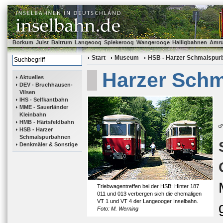
Borkum
Juist
Baltrum
Langeoog
Spiekeroog
Wangerooge
Halligbahnen
Amr
Start
Museum
HSB - Harzer Schmalspur
Harzer Sch
Aktuelles
DEV - Bruchhausen-
Vilsen
IHS - Selfkantbahn
MME - Sauerländer
Kleinbahn
HMB - Härtsfeldbahn
HSB - Harzer
Schmalspurbahnen
Denkmäler & Sonstige
Triebwagentreffen bei der HSB: Hinter 187
011 und 013 verbergen sich die ehemaligen
VT 1 und VT 4 der Langeooger Inselbahn.
Foto: M. Werning