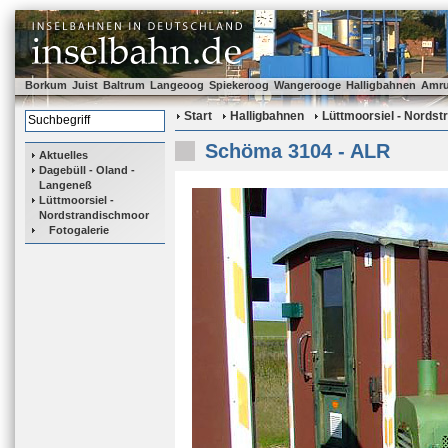
Borkum
Juist
Baltrum
Langeoog
Spiekeroog
Wangerooge
Halligbahnen
Amr
Start
Halligbahnen
Lüttmoorsiel - Nords
Schöma 3104 - ALR
Aktuelles
Dagebüll - Oland -
Langeneß
Lüttmoorsiel -
Nordstrandischmoor
Fotogalerie