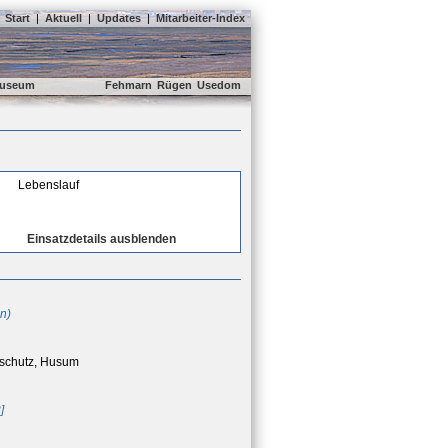
Start
|
Aktuell
|
Updates
|
Mitarbeiter-Index
useum
Fehmarn
Rügen
Usedom
Lebenslauf
Einsatzdetails ausblenden
hn)
sschutz, Husum
]