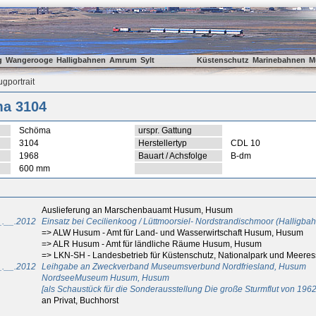
g
Wangerooge
Halligbahnen
Amrum
Sylt
Küstenschutz
Marinebahnen
M
gportrait
a 3104
Schöma
urspr. Gattung
3104
Herstellertyp
CDL 10
1968
Bauart / Achsfolge
B-dm
600 mm
Auslieferung an Marschenbauamt Husum, Husum
_.__.2012
Einsatz bei Cecilienkoog / Lüttmoorsiel- Nordstrandischmoor (Halligba
=> ALW Husum - Amt für Land- und Wasserwirtschaft Husum, Husum
=> ALR Husum - Amt für ländliche Räume Husum, Husum
=> LKN-SH - Landesbetrieb für Küstenschutz, Nationalpark und Meere
_.__.2012
Leihgabe an Zweckverband Museumsverbund Nordfriesland, Husum
NordseeMuseum Husum, Husum
[als Schaustück für die Sonderausstellung Die große Sturmflut von 1962
an Privat, Buchhorst