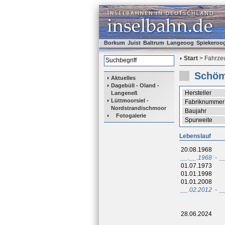
Borkum
Juist
Baltrum
Langeoog
Spiekeroo
Start
> Fahrzeu
Schöm
Aktuelles
Dagebüll - Oland -
Hersteller
Langeneß
Lüttmoorsiel -
Fabriknummer
Nordstrandischmoor
Baujahr
Fotogalerie
Spurweite
Lebenslauf
20.08.1968
__.__.1968
-
_
01.07.1973
01.01.1998
01.01.2008
__.02.2012
-
_
28.06.2024