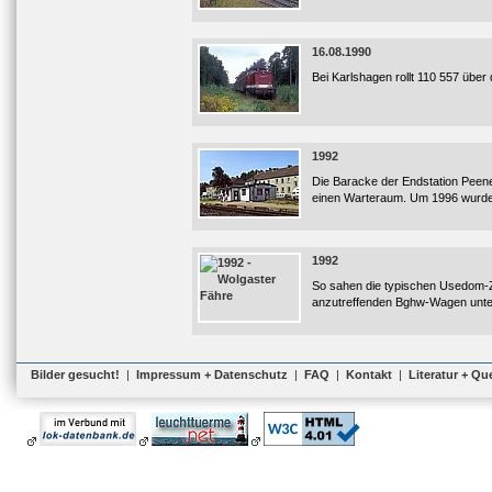
16.08.1990
Bei Karlshagen rollt 110 557 übe
1992
Die Baracke der Endstation Peen
einen Warteraum. Um 1996 wurde
1992
So sahen die typischen Usedom-Züg
anzutreffenden Bghw-Wagen unt
Bilder gesucht!
|
Impressum + Datenschutz
|
FAQ
|
Kontakt
|
Literatur + Qu