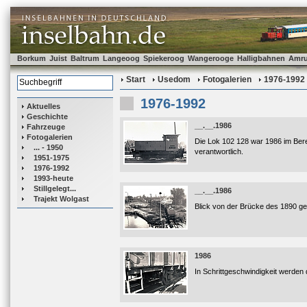
Borkum
Juist
Baltrum
Langeoog
Spiekeroog
Wangerooge
Halligbahnen
Amr
Start
Usedom
Fotogalerien
1976-1992
1976-1992
Aktuelles
Geschichte
__.__.1986
Fahrzeuge
Fotogalerien
Die Lok 102 128 war 1986 im Ber
... - 1950
verantwortlich.
1951-1975
1976-1992
1993-heute
Stillgelegt...
__.__.1986
Trajekt Wolgast
Blick von der Brücke des 1890 geb
1986
In Schrittgeschwindigkeit werden 