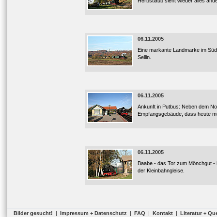
Herbstlaub sieht wieder alles ande
06.11.2005
Eine markante Landmarke im Südwe
Sellin.
06.11.2005
Ankunft in Putbus: Neben dem Nor
Empfangsgebäude, dass heute muste
06.11.2005
Baabe - das Tor zum Mönchgut - i
der Kleinbahngleise.
Bilder gesucht!
|
Impressum + Datenschutz
|
FAQ
|
Kontakt
|
Literatur + Qu