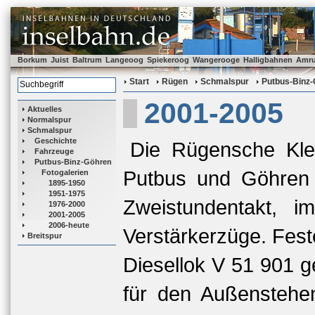
Borkum
Juist
Baltrum
Langeoog
Spiekeroog
Wangerooge
Halligbahnen
Amr
Start
Rügen
Schmalspur
Putbus-Binz
2001-2005
Aktuelles
Normalspur
Schmalspur
Geschichte
Die Rügensche Kle
Fahrzeuge
Putbus-Binz-Göhren
Putbus und Göhren 
Fotogalerien
1895-1950
1951-1975
Zweistundentakt, i
1976-2000
2001-2005
2006-heute
Verstärkerzüge. Feste
Breitspur
Diesellok V 51 901 
für den Außenstehe