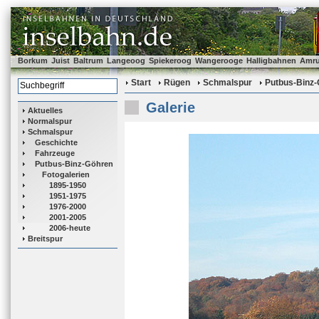
Borkum
Juist
Baltrum
Langeoog
Spiekeroog
Wangerooge
Halligbahnen
Amr
Start
Rügen
Schmalspur
Putbus-Binz
Galerie
Aktuelles
Normalspur
Schmalspur
Geschichte
Fahrzeuge
Putbus-Binz-Göhren
Fotogalerien
1895-1950
1951-1975
1976-2000
2001-2005
2006-heute
Breitspur