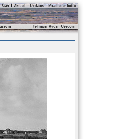
Start
|
Aktuell
|
Updates
|
Mitarbeiter-Index
useum
Fehmarn
Rügen
Usedom