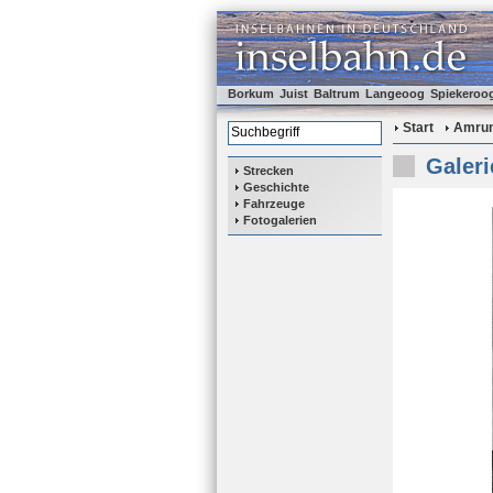
Borkum
Juist
Baltrum
Langeoog
Spiekeroo
Start
Amru
Galeri
Strecken
Geschichte
Fahrzeuge
Fotogalerien