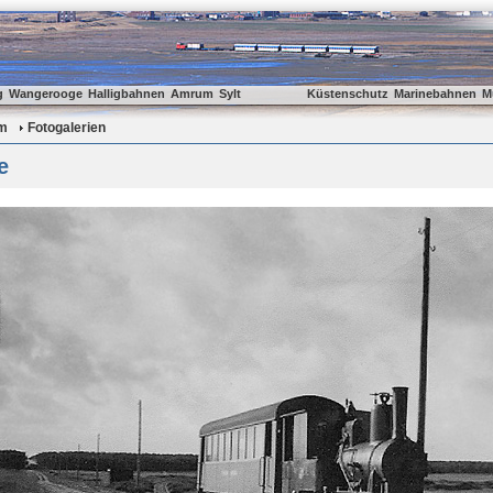
g
Wangerooge
Halligbahnen
Amrum
Sylt
Küstenschutz
Marinebahnen
M
m
Fotogalerien
e