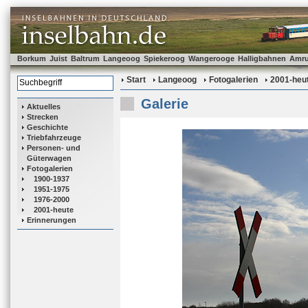
Borkum
Juist
Baltrum
Langeoog
Spiekeroog
Wangerooge
Halligbahnen
Amr
Start
Langeoog
Fotogalerien
2001-heu
Galerie
Aktuelles
Strecken
Geschichte
Triebfahrzeuge
Personen- und
Güterwagen
Fotogalerien
1900-1937
1951-1975
1976-2000
2001-heute
Erinnerungen