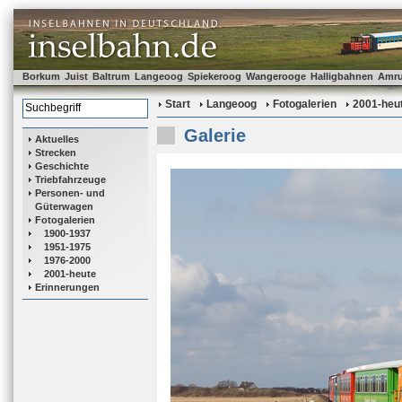
Borkum
Juist
Baltrum
Langeoog
Spiekeroog
Wangerooge
Halligbahnen
Amr
Start
Langeoog
Fotogalerien
2001-heu
Galerie
Aktuelles
Strecken
Geschichte
Triebfahrzeuge
Personen- und
Güterwagen
Fotogalerien
1900-1937
1951-1975
1976-2000
2001-heute
Erinnerungen