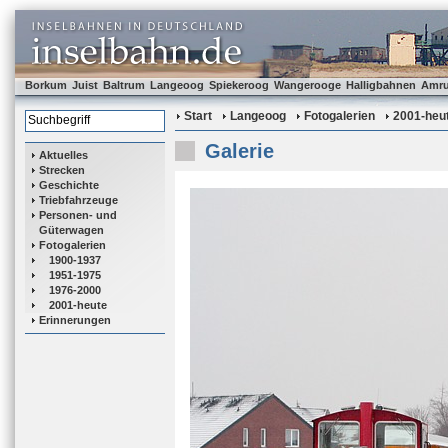
Borkum
Juist
Baltrum
Langeoog
Spiekeroog
Wangerooge
Halligbahnen
Amr
Start
Langeoog
Fotogalerien
2001-heu
Galerie
Aktuelles
Strecken
Geschichte
Triebfahrzeuge
Personen- und
Güterwagen
Fotogalerien
1900-1937
1951-1975
1976-2000
2001-heute
Erinnerungen