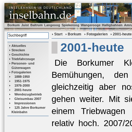
Borkum
Juist
Baltrum
Langeoog
Spiekeroog
Wangerooge
Halligbahnen
Amr
Start
Borkum
Fotogalerien
2001-heute
2001-heute
Aktuelles
Strecken
Geschichte
Triebfahrzeuge
Die Borkumer Kl
Personen- und
Güterwagen
Bemühungen, den B
Fotogalerien
1888-1950
1951-1975
gleichzeitig aber n
1976-2000
2001-heute
Wendezugbetrieb
gehen weiter. Mit 
Gleisumbau 2007
Impressionen
125 Jahre Borkumer
einem Triebwagen i
Kleinbahn
relativ hoch. 2007