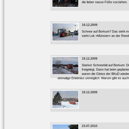
die lieber nasse Füße vorziehen.
19.12.2009
Schnee auf Borkum? Das sieht man
steht Lok »Münster« an der Reede 
19.12.2009
Starker Schneefall auf Borkum: Di
freigelegt. Dann hat beim geplan
waren die Gleise der BKuD wieder
einmalige Erlebniss unmöglich. Warum gibt es auc
19.12.2009
23.07.2010