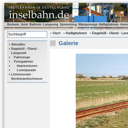
Borkum
Juist
Baltrum
Langeoog
Spiekeroog
Wangerooge
Halligbahnen
Amr
Start
Halligbahnen
Dagebüll - Oland - La
Galerie
Aktuelles
Dagebüll - Oland -
Langeneß
Fahrzeuge
Fotogalerien
Impressionen
Lorenparade
Lüttmoorsiel -
Nordstrandischmoor