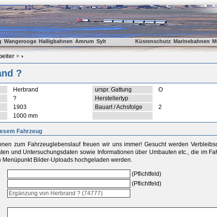
g
Wangerooge
Halligbahnen
Amrum
Sylt
Küstenschutz
Marinebahnen
M
beiter
>
and ?
Herbrand
urspr. Gattung
O
?
Herstellertyp
1903
Bauart / Achsfolge
2
1000 mm
iesem Fahrzeug
ionen zum Fahrzeuglebenslauf freuen wir uns immer! Gesucht werden Verbleib
aten und Untersuchungsdaten sowie Informationen über Umbauten etc., die im Fah
 Menüpunkt Bilder-Uploads hochgeladen werden.
(Pflichtfeld)
(Pflichtfeld)