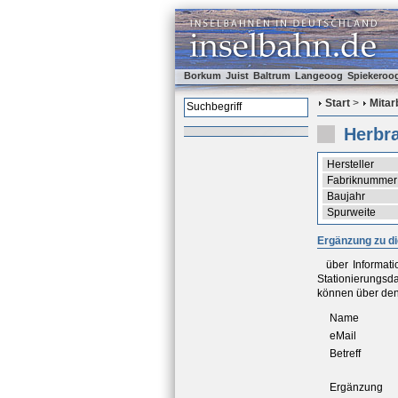
Borkum
Juist
Baltrum
Langeoog
Spiekeroo
Start
>
Mitar
Herbr
Hersteller
Fabriknummer
Baujahr
Spurweite
Ergänzung zu d
über Informat
Stationierungsd
können über den
Name
eMail
Betreff
Ergänzung