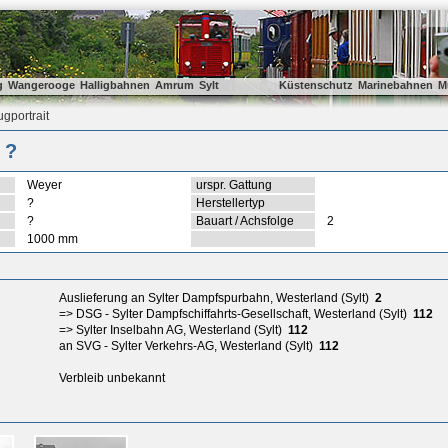
g
Wangerooge
Halligbahnen
Amrum
Sylt
Küstenschutz
Marinebahnen
M
gportrait
 ?
Weyer
urspr. Gattung
?
Herstellertyp
?
Bauart / Achsfolge
2
1000 mm
Auslieferung an Sylter Dampfspurbahn, Westerland (Sylt)
2
=> DSG - Sylter Dampfschiffahrts-Gesellschaft, Westerland (Sylt)
112
=> Sylter Inselbahn AG, Westerland (Sylt)
112
an SVG - Sylter Verkehrs-AG, Westerland (Sylt)
112
Verbleib unbekannt