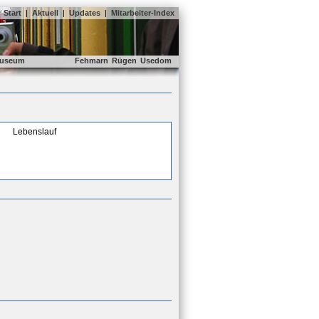
Start
|
Aktuell
|
Updates
|
Mitarbeiter-Index
useum
Fehmarn
Rügen
Usedom
Lebenslauf