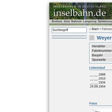
Borkum
Juist
Baltrum
Langeoog
Spiekeroo
Start
> Fahrzeu
Weyer
Hersteller
Fabriknummer
Baujahr
Spurweite
Lebenslauf
__.__.1888
__.__.1910
__.__.1926
24.09.1954
Fotos