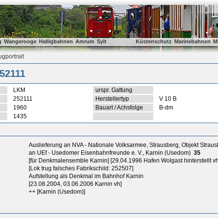
g
Wangerooge
Halligbahnen
Amrum
Sylt
Küstenschutz
Marinebahnen
M
gportrait
52111
LKM
urspr. Gattung
252111
Herstellertyp
V 10 B
1960
Bauart / Achsfolge
B-dm
1435
Auslieferung an NVA - Nationale Volksarmee, Strausberg, Objekt Strau
an UEf - Usedomer Eisenbahnfreunde e. V., Karnin (Usedom)
35
[für Denkmalensemble Karnin] [29.04.1996 Hafen Wolgast hinterstellt vh
[Lok trug falsches Fabrikschild: 252507]
Aufstellung als Denkmal im Bahnhof Karnin
[23.08.2004, 03.06.2006 Karnin vh]
++ [Karnin (Usedom)]