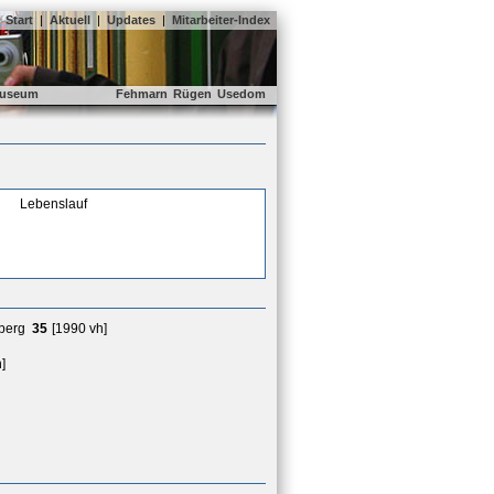
Start
|
Aktuell
|
Updates
|
Mitarbeiter-Index
useum
Fehmarn
Rügen
Usedom
Lebenslauf
sberg
35
[1990 vh]
]