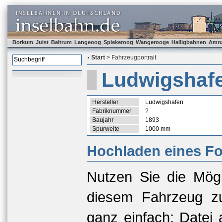
Borkum
Juist
Baltrum
Langeoog
Spiekeroog
Wangerooge
Halligbahnen
Amr
Start
> Fahrzeugportrait
Ludwigshaf
Hersteller
Ludwigshafen
Fabriknummer
?
Baujahr
1893
Spurweite
1000 mm
Hochladen eines Fo
Nutzen Sie die Mögl
diesem Fahrzeug zu
ganz einfach: Datei