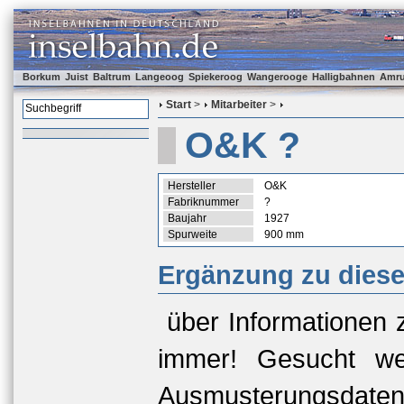
Borkum
Juist
Baltrum
Langeoog
Spiekeroog
Wangerooge
Halligbahnen
Amr
Start
>
Mitarbeiter
>
O&K ?
Hersteller
O&K
Fabriknummer
?
Baujahr
1927
Spurweite
900 mm
Ergänzung zu dies
über Informationen 
immer! Gesucht we
Ausmusterungsda