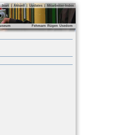
Start
|
Aktuell
|
Updates
|
Mitarbeiter-Index
useum
Fehmarn
Rügen
Usedom