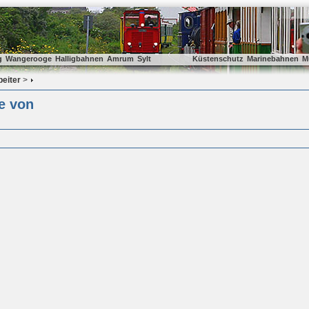
g
Wangerooge
Halligbahnen
Amrum
Sylt
Küstenschutz
Marinebahnen
M
beiter
>
e von