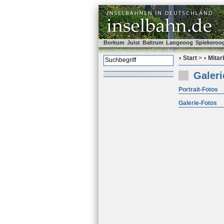
Borkum
Juist
Baltrum
Langeoog
Spiekeroo
Start
>
Mitar
Galeri
Portrait-Fotos
Galerie-Fotos