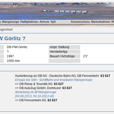
g
Wangerooge
Halligbahnen
Amrum
Sylt
Küstenschutz
Marinebahnen
M
gportrait
 Görlitz ?
DB-FIW Görlitz
urspr. Gattung
?
Herstellertyp
1997
Bauart / Achsfolge
2'2'
1000 mm
Auslieferung an DB AG - Deutsche Bahn AG, GB Fernverkehr
63 027
Einsatz bei SIW - Schifffahrt und Inselbahn Wangerooge
=> DB Reise & Touristik AG
63 027
=> DB AutoZug GmbH, Dortmund
63 027
Abstellung im Bf Wangerooge
[30.08.2013, 04.10.2013 vh]
=> DB Fernverkehr AG
63 027