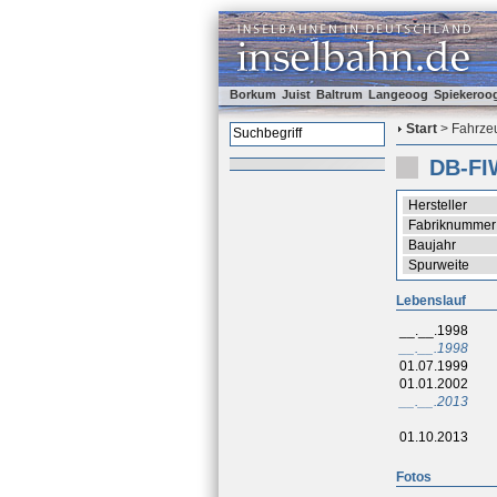
Borkum
Juist
Baltrum
Langeoog
Spiekeroo
Start
> Fahrzeu
DB-FIW
Hersteller
Fabriknummer
Baujahr
Spurweite
Lebenslauf
__.__.1998
__.__.1998
01.07.1999
01.01.2002
__.__.2013
01.10.2013
Fotos