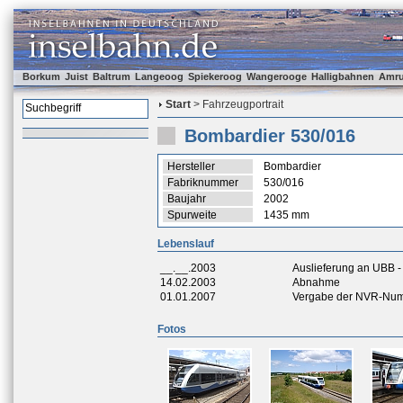
Borkum
Juist
Baltrum
Langeoog
Spiekeroog
Wangerooge
Halligbahnen
Amr
Start
> Fahrzeugportrait
Bombardier 530/016
Hersteller
Bombardier
Fabriknummer
530/016
Baujahr
2002
Spurweite
1435 mm
Lebenslauf
__.__.2003
Auslieferung an UBB 
14.02.2003
Abnahme
01.01.2007
Vergabe der NVR-Nu
Fotos