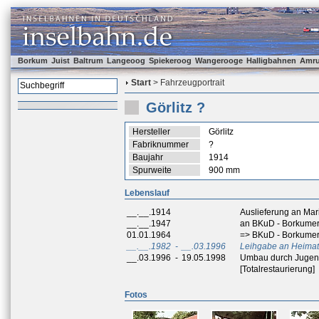
Borkum
Juist
Baltrum
Langeoog
Spiekeroog
Wangerooge
Halligbahnen
Amr
Start
> Fahrzeugportrait
Görlitz ?
Hersteller
Görlitz
Fabriknummer
?
Baujahr
1914
Spurweite
900 mm
Lebenslauf
__.__.1914
Auslieferung an Ma
__.__.1947
an BKuD - Borkumer
01.01.1964
=> BKuD - Borkumer
__.__.1982
-
__.03.1996
Leihgabe an Heim
__.03.1996
-
19.05.1998
Umbau durch Jugend
[Totalrestaurierung]
Fotos