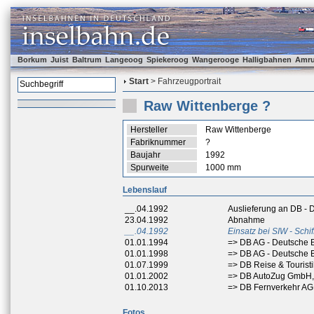
Borkum
Juist
Baltrum
Langeoog
Spiekeroog
Wangerooge
Halligbahnen
Amr
Start
> Fahrzeugportrait
Raw Wittenberge ?
Hersteller
Raw Wittenberge
Fabriknummer
?
Baujahr
1992
Spurweite
1000 mm
Lebenslauf
__.04.1992
Auslieferung an DB -
23.04.1992
Abnahme
__.04.1992
Einsatz bei SIW - Sch
01.01.1994
=> DB AG - Deutsche 
01.01.1998
=> DB AG - Deutsche 
01.07.1999
=> DB Reise & Tourist
01.01.2002
=> DB AutoZug GmbH,
01.10.2013
=> DB Fernverkehr AG
Fotos