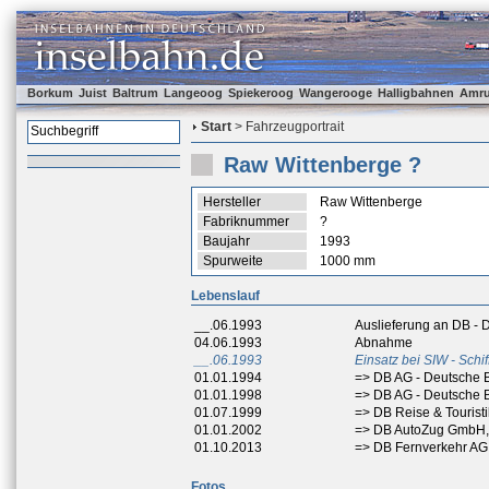
Borkum
Juist
Baltrum
Langeoog
Spiekeroog
Wangerooge
Halligbahnen
Amr
Start
> Fahrzeugportrait
Raw Wittenberge ?
Hersteller
Raw Wittenberge
Fabriknummer
?
Baujahr
1993
Spurweite
1000 mm
Lebenslauf
__.06.1993
Auslieferung an DB -
04.06.1993
Abnahme
__.06.1993
Einsatz bei SIW - Sch
01.01.1994
=> DB AG - Deutsche 
01.01.1998
=> DB AG - Deutsche 
01.07.1999
=> DB Reise & Tourist
01.01.2002
=> DB AutoZug GmbH,
01.10.2013
=> DB Fernverkehr AG
Fotos